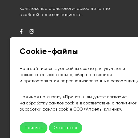
Комплексное стоматологическое лечение
с заботой о каждом пациенте.
Cookie-файлы
Наш сайт использует файлы cookie для улучшения
пользовательского опыта, сбора статистики
Лиц. № М-8180 от 02.11.2017
и предоставления персонализированных рекомендац
Выдана МЗРБ
УНП 691834037
Нажимая на кнопку «Принять», вы даете согласие
на обработку файлов cookie в соответствии с
политикой
обработки файлов cookie ООО «Апрель-клиник»
.
Принять
Отказаться
© 2017 — 2026 / ООО «Апрель-клиник»