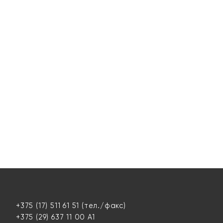
+375 (17) 511 61 51
(тел./факс)
+375 (29) 637 11 00
А1